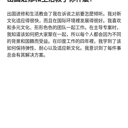
出国进修和生活教会了我在诉说之前要怎麽倾听。我对新
文化适应得很快，而且在国际环境裡发展得很好。我喜欢
和多元文化、形形色色的团队一起工作。在主导专案时，
我知道该如何把大家聚在一起，所以每个人都会因为不同
的背景和国籍而受益。在印度工作的四年裡，我学到了该
如何保持弹性、耐心以及适应新文化。我意识到了每件事
总会有其解决方案。
具跨国经验对你的职涯有何帮助？
索取免费课程资料
在面试时那无庸置疑是一个很好的开场白，但它也在我谈
论到领导能力时帮了很多忙 – 人们总对跨国故事相当有
兴趣。在日常生活裡，跨国经验也对团队合作有所助益。
这些经验正向地改变了我在工作场合中的行事作风。拥有
跨国经验只会是加分的：你会变得更成熟也更开放。
你会给正在找工作的年轻人什麽建议