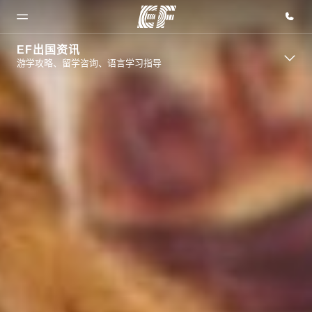
EF出国资讯
游学攻略、留学咨询、语言学习指导
首页
课程
办公室
关于我
职业发
们
展
欢迎来到英
查看所有英
查找您附近
孚教育
孚提供的课
的办公室
企业文化
加入我们
程