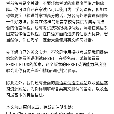
​ 考前备考是个关键。不要轻忽考试的难易度而临时抱佛
脚。你可以自己在家读也可以使用线上学习课程，但如果
你想要突飞猛进并拿到高分的话，报名海外语言课程则是
一个好方法。像是EF这样的语言学校有提供专属考试准
备的语言课程，也有考试技巧跟模拟试题。沉浸在英语系
国家就读语言课程，在口语方面的进步将佔很大优势，想
当然尔，你在考前一定会大量使用英文练习对话。
先了解自己的英文实力，不论是使用模拟考或是我们提供
给您的免费英语测试EFSET。在报名前，试着做看看
EFSET PLUS的版本，这个版本的EFSET英语能力程度测
验会让你有更完整和精确程度判定参考。
除此之外，我们还有全面的
英语考试指南网站
以及
英语学
习资源网站
，为你详细解释各类英文测试的差别，以及温
习最基本的英语语法。
本文为EF原创文章，转载请注明出处：
https://liuxue.ef.com.cn/info/a/which-english-