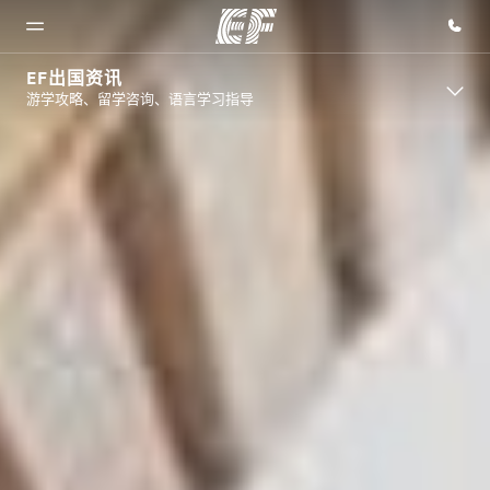
EF出国资讯
游学攻略、留学咨询、语言学习指导
首页
课程
办公室
关于我
职业发
们
展
欢迎来到英
查看所有英
查找您附近
孚教育
孚提供的课
的办公室
企业文化
加入我们
程