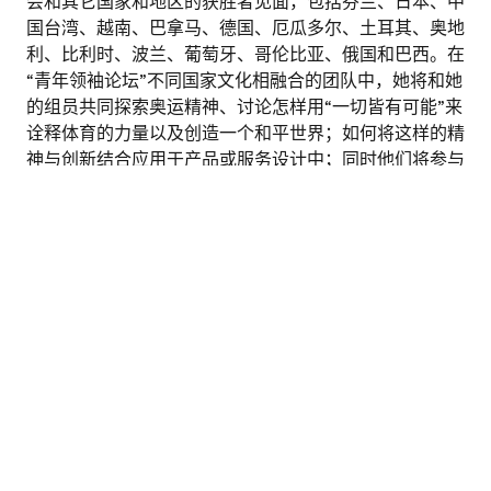
会和其它国家和地区的获胜者见面，包括芬兰、日本、中
国台湾、越南、巴拿马、德国、厄瓜多尔、土耳其、奥地
利、比利时、波兰、葡萄牙、哥伦比亚、俄国和巴西。在
“青年领袖论坛”不同国家文化相融合的团队中，她将和她
的组员共同探索奥运精神、讨论怎样用“一切皆有可能”来
诠释体育的力量以及创造一个和平世界；如何将这样的精
神与创新结合应用于产品或服务设计中；同时他们将参与
到里约奥运会中去体验和交流、学习如何将想法融入到实
际项目中并作出相应的模型，最后通过演讲来进行分享和
索取免费课程资料
诠释。
EF英孚全球英语挑战赛是最受欢迎的英孚活动之一。我
们始终相信年轻的一代可以通过他们的冲劲和雄心为世界
带来变化。我们每年举办的青年领袖论坛持续的鼓舞着年
轻人，他们会成为明天的领袖、为他们所在的地方甚至全
世界带来改变。EF Challenge专注于公共演讲，因为“语
言和交流能力对建立真正的地球村至关重要”，中国的英
孚海外游学高级副总裁吕荣庆（Michael）说。