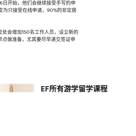
从4月16日开始，他们会继续接受手写的申
，变为只接受在线申请，90%的非定居
处会增加150名工作人员，设立新的
早点做准备，尤其要尽早递交签证申
EF所有游学留学课程
游学
|
暑假游学
|
亲子游学
|
大学生游学
|
成
日本游学
|
新加坡游学
|
英国游学
|
美国游学
游学
|
德国游学
夏令营
|
冬令营
|
夏校Summer School
|
微留